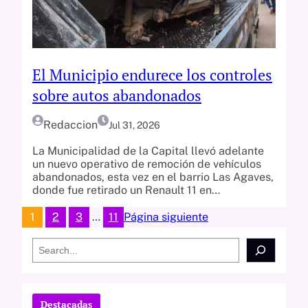
El Municipio endurece los controles
sobre autos abandonados
Redaccion
Jul 31, 2026
La Municipalidad de la Capital llevó adelante
un nuevo operativo de remoción de vehículos
abandonados, esta vez en el barrio Las Agaves,
donde fue retirado un Renault 11 en…
1
2
3
…
11
Página siguiente
S
e
a
r
c
Destacadas