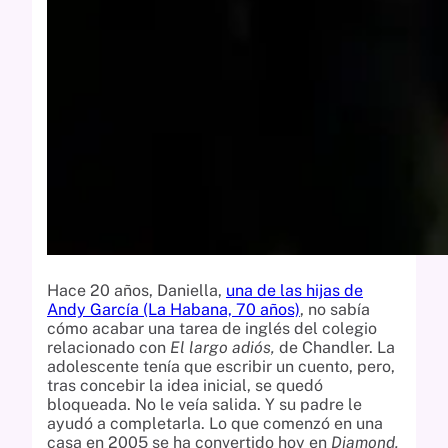
Hace 20 años, Daniella,
una de las hijas de
Andy García (La Habana, 70 años)
, no sabía
cómo acabar una tarea de inglés del colegio
relacionado con
El largo adiós,
de Chandler. La
adolescente tenía que escribir un cuento, pero,
tras concebir la idea inicial, se quedó
bloqueada. No le veía salida. Y su padre le
ayudó a completarla. Lo que comenzó en una
casa en 2005 se ha convertido hoy en
Diamond,