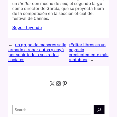
un
thriller
con mucho de
noir,
el segundo largo
como director de García, que se proyecta fuera
de la competición en la sección oficial del
festival de Cannes.
Seguir leyendo
←
un grupo de menores salía
«Editar libros es un
armado a robar autos y cayó
negocio
por subir todo a sus redes
crecientemente más
sociales
rentable»
→
X
Instagram
Pinterest
S
e
a