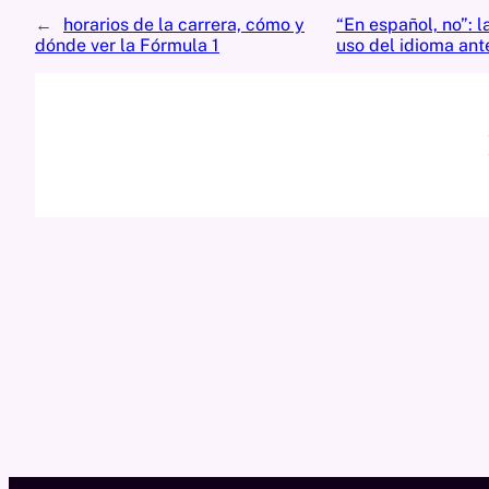
←
horarios de la carrera, cómo y
“En español, no”: 
dónde ver la Fórmula 1
uso del idioma ante