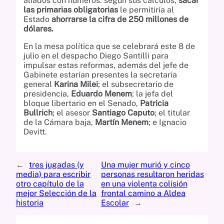
aliados con números: según sus cálculos,
sacar
las primarias obligatorias
le permitiría al
Estado
ahorrarse la cifra de 250 millones de
dólares.
En la mesa política que se celebrará este 8 de
julio en el despacho Diego Santilli para
impulsar estas reformas, además del jefe de
Gabinete estarían presentes la secretaria
general
Karina Milei
; el subsecretario de
presidencia,
Eduardo Menem
; la jefa del
bloque libertario en el Senado,
Patricia
Bullrich
; el asesor
Santiago Caputo
; el titular
de la Cámara baja,
Martín Menem
; e Ignacio
Devitt.
←
tres jugadas (y
Una mujer murió y cinco
media) para escribir
personas resultaron heridas
otro capítulo de la
en una violenta colisión
mejor Selección de la
frontal camino a Aldea
historia
Escolar
→