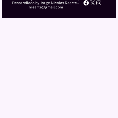
Facebook
X
Instag
Desarrollado by Jorge Nicolas Rearte –
nrearte@gmail.com