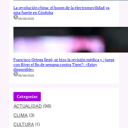
La revolución china: el boom de la electromovilidad ya
pisa fuerte en Córdoba
06/08/2026
Francisco Ortega llegó, se hizo la revisión médica y ¿juega
con River el fin de semana contra Tigre?: «Estoy
disponible»
06/08/2026
Categorías
ACTUALIDAD
(98)
CLIMA
(3)
CULTURA
(1)