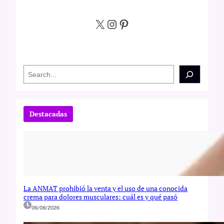
X
Instagram
Pinterest
S
e
a
r
c
Destacadas
h
La ANMAT prohibió la venta y el uso de una conocida
crema para dolores musculares: cuál es y qué pasó
06/08/2026