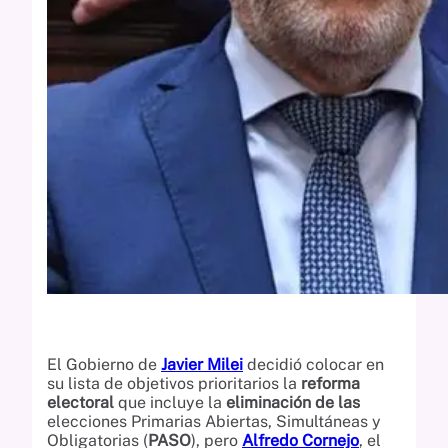
El Gobierno de
Javier Milei
decidió colocar en
su lista de objetivos prioritarios la
reforma
electoral
que incluye la
eliminación de las
elecciones Primarias Abiertas, Simultáneas y
Obligatorias (
PASO
), pero
Alfredo Cornejo
, el