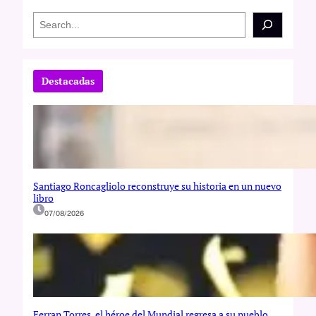
S
e
a
r
c
Destacadas
h
Santiago Roncagliolo reconstruye su historia en un nuevo
libro
07/08/2026
Ferran Torres, el héroe del Mundial regresa a su pueblo,