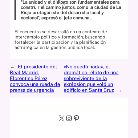
“La unidad y el diálogo son fundamentales para
construir el camino juntos, como la ciudad de La
Rioja protagonista del desarrollo local y
nacional”, expresó el jefe comunal.
El encuentro se desarrolló en un contexto de
intercambio político y formación, buscando
fortalecer la participación y la planificación
estratégica en la gestión pública local.
←
El presidente del
«No quedó nada», el
Real Madrid,
dramático relato de una
Florentino Pérez,
sobreviviente de la
convoca una rueda de
explosión que voló un
prensa de urgencia
edificio en Santa Cruz
→
X
Instagram
Pinterest