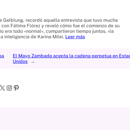
he Gelblung, recordó aquella entrevista que tuvo mucha
go con Fátima Flórez y reveló cómo fue el comienzo de su
pio era todo «normal», compartieron tiempo juntos, «la
 inteligencia de Karina Milei.
Leer más
ba
El Mayo Zambada acepta la cadena perpetua en Esta
Unidos
→
X
Instagram
Pinterest