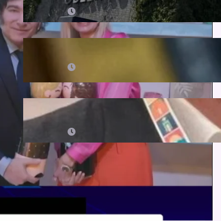
de su dueño
08/08/2026
Trump perdió a los latinos. Los
demócratas siguen sin encontrarlos
08/08/2026
Las razones del sugestivo cambio de
postura de Candela Arizaga y los
beneficios de ser un Moyano
08/08/2026
Categorías
ACTUALIDAD
(98)
CLIMA
(3)