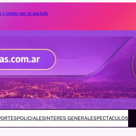
 y cómo ver el partido
cómo es la parr
dueño
PORTES
POLICIALES
INTERES GENERAL
ESPECTACULOS