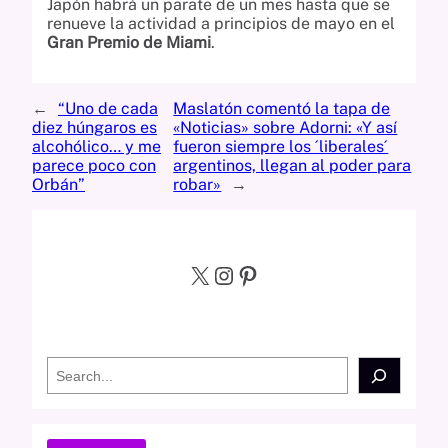
Japón habrá un parate de un mes hasta que se
renueve la actividad a principios de mayo en el
Gran Premio de Miami
.
←
“Uno de cada
Maslatón comentó la tapa de
diez húngaros es
«Noticias» sobre Adorni: «Y así
alcohólico… y me
fueron siempre los ´liberales´
parece poco con
argentinos, llegan al poder para
Orbán”
robar»
→
X
Instagram
Pinterest
S
e
a
r
c