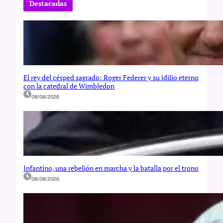
Destacadas
h
El rey del césped sagrado: Roger Federer y su idilio eterno
con la catedral de Wimbledon
08/08/2026
Infantino, una rebelión en marcha y la batalla por el trono
08/08/2026