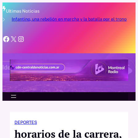
Saltar
al
Ultimas Noticias
contenido
rno
Infantino, una rebelión en marcha y la batalla por el trono
e
Facebook
X
Instagram
DEPORTES
horarios de la carrera,