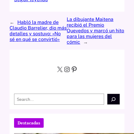
La dibujante Maitena
←
Habló la madre de
recibió el Premio
Claudio Barrelier, dio más
Quevedos y marcó un hito
detalles y sostuvo: «No
para las mujeres del
sé en qué se convirtió»
cómic
→
X
Instagram
Pinterest
S
e
a
r
c
Destacadas
h