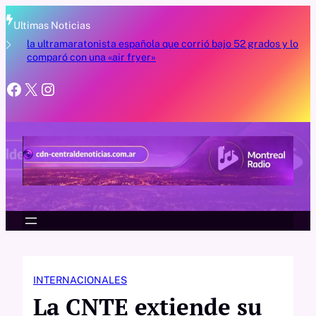
Saltar
al
Ultimas Noticias
contenido
o y
la ultramaratonista española que corrió bajo 52 grados y lo
M
comparó con una «air fryer»
p
Facebook
X
Instagram
INTERNACIONALES
La CNTE extiende su