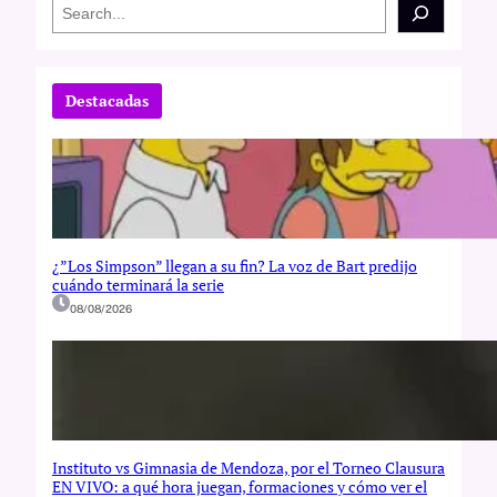
S
e
a
r
c
Destacadas
h
¿”Los Simpson” llegan a su fin? La voz de Bart predijo
cuándo terminará la serie
08/08/2026
Instituto vs Gimnasia de Mendoza, por el Torneo Clausura
EN VIVO: a qué hora juegan, formaciones y cómo ver el