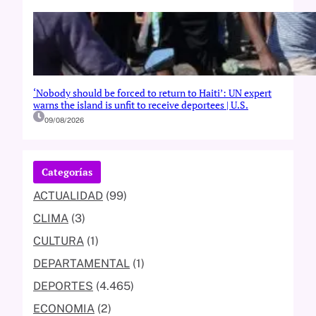
‘Nobody should be forced to return to Haiti’: UN expert
warns the island is unfit to receive deportees | U.S.
09/08/2026
Categorías
ACTUALIDAD
(99)
CLIMA
(3)
CULTURA
(1)
DEPARTAMENTAL
(1)
DEPORTES
(4.465)
ECONOMIA
(2)