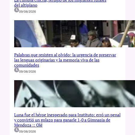
del altiplano
09/08/2026
Palabras que resisten al olvido: la urgencia de preservar
las lenguas originarias y la memoria viva de las
comunidades
09/08/2026
Luna fue el héroe inesperado para Instituto: erró un penal
y convirtió un golazo para ganarle 1-0 a Gimnasia de
Mendoza :: Olé
09/08/2026