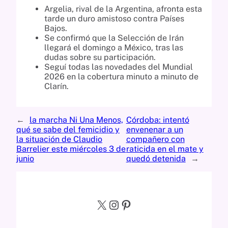
Argelia, rival de la Argentina, afronta esta
tarde un duro amistoso contra Países
Bajos.
Se confirmó que la Selección de Irán
llegará el domingo a México, tras las
dudas sobre su participación.
Seguí todas las novedades del Mundial
2026 en la cobertura minuto a minuto de
Clarín.
←
la marcha Ni Una Menos,
Córdoba: intentó
qué se sabe del femicidio y
envenenar a un
la situación de Claudio
compañero con
Barrelier este miércoles 3 de
raticida en el mate y
junio
quedó detenida
→
X
Instagram
Pinterest