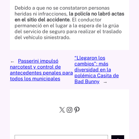
Debido a que no se constataron personas
heridas ni infracciones,
la policía no labró actas
en el sitio del accidente
. El conductor
permaneció en el lugar a la espera de la grúa
del servicio de seguro para realizar el traslado
del vehículo siniestrado.
“Llegaron los
←
Passerini impulsó
cambios”: más
narcotest y control de
diversidad en la
antecedentes penales para
polémica Casita de
todos los municipales
Bad Bunny
→
X
Instagram
Pinterest
S