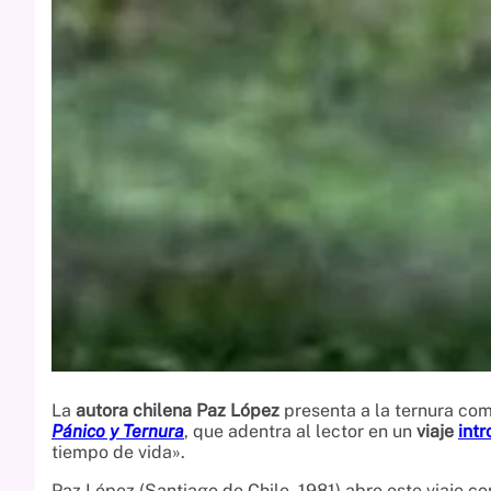
La
autora chilena Paz López
presenta a la ternura com
Pánico y Ternura
, que adentra al lector en un
viaje
intr
tiempo de vida».
Paz López (Santiago de Chile, 1981) abre este viaje c