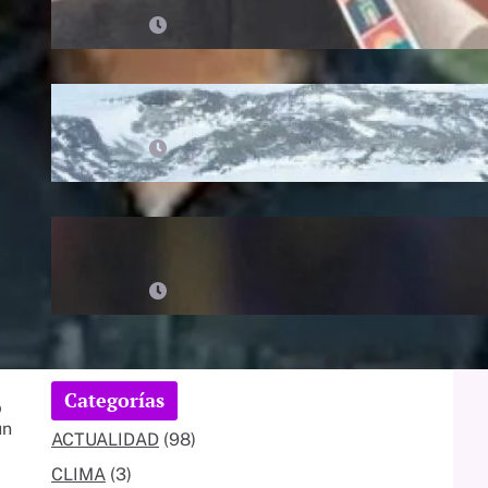
beneficios de ser un Moyano
08/08/2026
Antártida: el último territorio sin
dueño
08/08/2026
Partidos de HOY, sábado 8 de
agosto: agenda, horario y por dónde
ver fútbol EN VIVO :: Olé
08/08/2026
Categorías
o
un
ACTUALIDAD
(98)
CLIMA
(3)