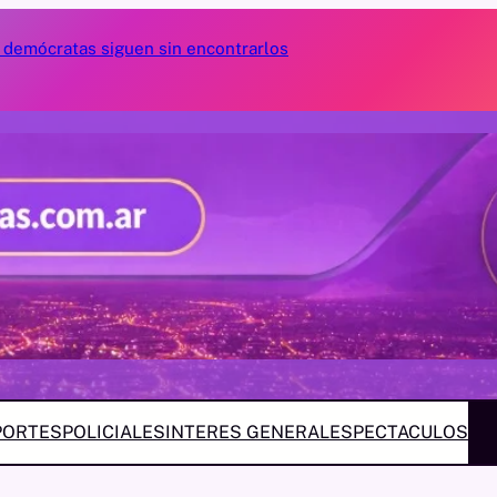
s demócratas siguen sin encontrarlos
Las razones de
beneficios de 
PORTES
POLICIALES
INTERES GENERAL
ESPECTACULOS