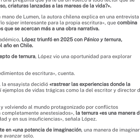
o, criaturas lanzadas a las mareas de la vida?».
a mano de Lumen, la autora chilena explica en una entrevista
o súper interesante para la propia escritura», que
combina
s que se acercan más a una obra narrativa.
académico,
López triunfó en 2025 con
Pánico y ternura
,
 año en Chile.
cepto de ternura
, López vio una oportunidad para explorar
dimientos de escritura», cuenta.
a, la ensayista decidió
«rastrear las experiencias donde la
í ejemplos de vidas trágicas como la del escritor y director 
 y volviendo al mundo protagonizado por conflictos
a completamente anestesiados»,
la ternura «es una manera 
idad y en sus insuficiencias», señala López.
rte en «una potencia de imaginación
, una manera de imaginar
e avanzar solo.