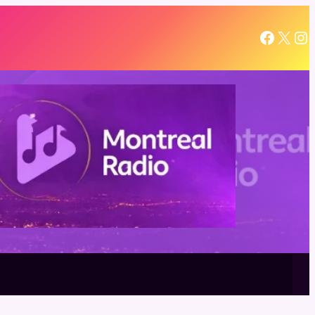
l sugestivo cambio de postura de Candela Arizaga y los
Facebook
X
Instagram
ser un Moyano