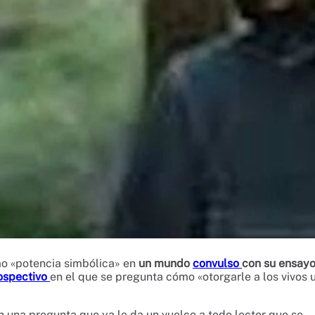
o «potencia simbólica» en
un mundo
convulso
con su ensay
ospectivo
en el que se pregunta cómo «otorgarle a los vivos 
on una pregunta que ya le da un vuelco a todo lector que se