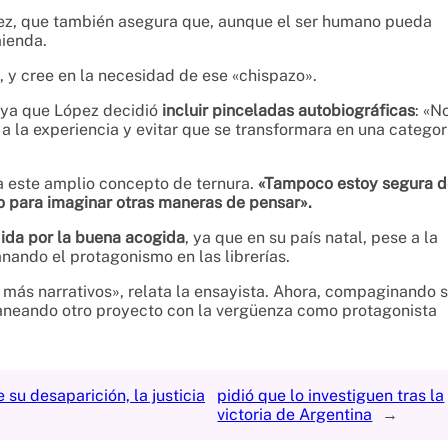
ez, que también asegura que, aunque el ser humano pueda
mienda.
e, y cree en la necesidad de ese «chispazo».
 ya que López decidió
incluir pinceladas autobiográficas
: «N
a la experiencia y evitar que se transformara en una categor
a este amplio concepto de ternura.
«Tampoco estoy segura d
o para imaginar otras maneras de pensar».
dida por la buena acogida
, ya que en su país natal, pese a la
anando el protagonismo en las librerías.
 más narrativos», relata la ensayista. Ahora, compaginando 
laneando otro proyecto con la vergüenza como protagonista
su desaparición, la justicia
pidió que lo investiguen tras la
victoria de Argentina
→