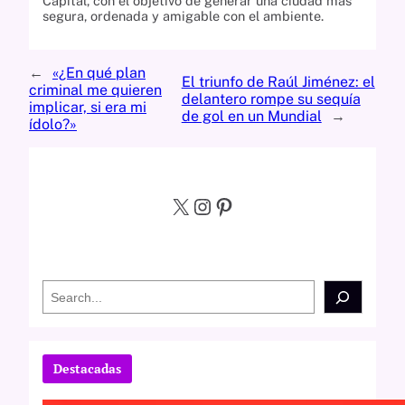
Capital, con el objetivo de generar una ciudad más
segura, ordenada y amigable con el ambiente.
←
«¿En qué plan
El triunfo de Raúl Jiménez: el
criminal me quieren
delantero rompe su sequía
implicar, si era mi
de gol en un Mundial
→
ídolo?»
X
Instagram
Pinterest
S
e
a
r
c
Destacadas
h