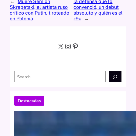
←
Muere Semión
la defensa que lo
Skrepetski, el artista ruso
convenció, un debut
crítico con Putin, tiroteado
absoluto y quién es el
en Polonia
«9»
→
X
Instagram
Pinterest
S
e
a
r
c
Destacadas
h