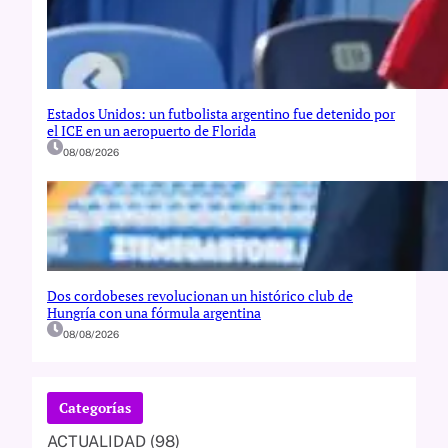
Estados Unidos: un futbolista argentino fue detenido por
el ICE en un aeropuerto de Florida
08/08/2026
Dos cordobeses revolucionan un histórico club de
Hungría con una fórmula argentina
08/08/2026
Categorías
ACTUALIDAD
(98)