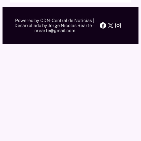
Powered by CDN-Central de Noticias |
Facebook
X
Instag
Desarrollado by Jorge Nicolas Rearte –
nrearte@gmail.com