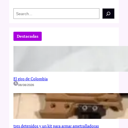
S
e
a
r
c
Destacadas
h
El giro de Colombia
08/08/2026
tres detenidos y un kit para armar ametralladoras