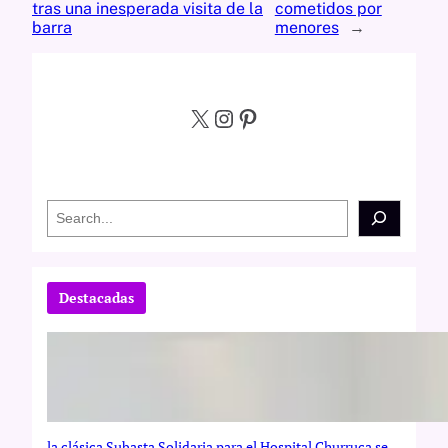
tras una inesperada visita de la
cometidos por
barra
menores
→
X
Instagram
Pinterest
S
e
a
r
c
Destacadas
h
la clásica Subasta Solidaria para el Hospital Churruca se