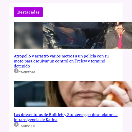
r
c
Destacadas
h
Atropelló y arrastró varios metros a un policía con su
moto para esquivar un control en Trelew y terminó
detenido
07/08/2026
Las desventuras de Bullrich y Sturzenegger desnudaron la
intransigencia de Karina
07/08/2026