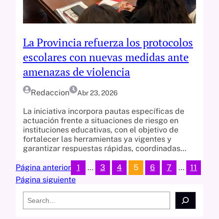
La Provincia refuerza los protocolos
escolares con nuevas medidas ante
amenazas de violencia
Redaccion
Abr 23, 2026
La iniciativa incorpora pautas específicas de
actuación frente a situaciones de riesgo en
instituciones educativas, con el objetivo de
fortalecer las herramientas ya vigentes y
garantizar respuestas rápidas, coordinadas…
1
…
3
4
5
6
7
…
11
Página anterior
Página siguiente
S
e
a